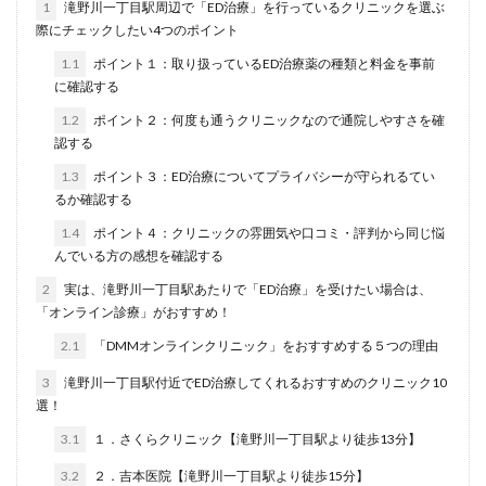
1
滝野川一丁目駅周辺で「ED治療」を行っているクリニックを選ぶ
際にチェックしたい4つのポイント
1.1
ポイント１：取り扱っているED治療薬の種類と料金を事前
に確認する
1.2
ポイント２：何度も通うクリニックなので通院しやすさを確
認する
1.3
ポイント３：ED治療についてプライバシーが守られるてい
るか確認する
1.4
ポイント４：クリニックの雰囲気や口コミ・評判から同じ悩
んでいる方の感想を確認する
2
実は、滝野川一丁目駅あたりで「ED治療」を受けたい場合は、
「オンライン診療」がおすすめ！
2.1
「DMMオンラインクリニック」をおすすめする５つの理由
3
滝野川一丁目駅付近でED治療してくれるおすすめのクリニック10
選！
3.1
１．さくらクリニック【滝野川一丁目駅より徒歩13分】
3.2
２．吉本医院【滝野川一丁目駅より徒歩15分】