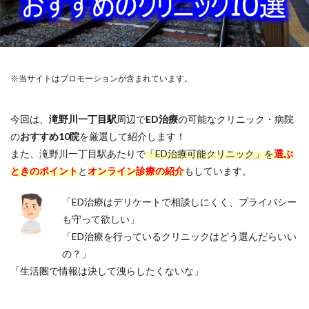
※当サイトはプロモーションが含まれています。
今回は、
滝野川一丁目駅
周辺で
ED治療
の可能なクリニック・病院
の
おすすめ10院
を厳選して紹介します！
また、滝野川一丁目駅あたりで
「ED治療可能クリニック」を
選ぶ
ときのポイント
と
オンライン診療の紹介
もしています。
「ED治療はデリケートで相談しにくく、プライバシー
も守って欲しい」
「ED治療を行っているクリニックはどう選んだらいい
の？」
「生活圏で情報は決して洩らしたくないな」