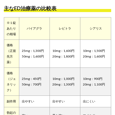
主なED治療薬の比較表
※１錠
あたり
バイアグラ
レビトラ
シアリス
の相場
価格
（正規
25mg：1,300円
10mg：1,600円
10mg：1,500円
先方
50mg：1,600円
20mg：1,800円
20mg：1,600円
薬）
価格
（ジェ
25mg：450円
10mg：1,000円
10mg：900円
ネリッ
50mg：700円
20mg：1,300円
20mg：1,100円
ク）
副作用
出やすい
出やすい
出にくい
勃起の