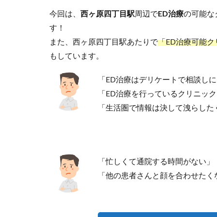
今回は、
西ヶ原四丁目駅
周辺で
ED治療
の可能な
す！
また、西ヶ原四丁目駅あたりで
「ED治療可能ク
もしています。
「ED治療はデリケートで相談し
「ED治療を行っているクリニッ
「生活圏で情報は決して洩らした
「忙しくて通院する時間がない」
「他の患者さんと顔を合わせたく