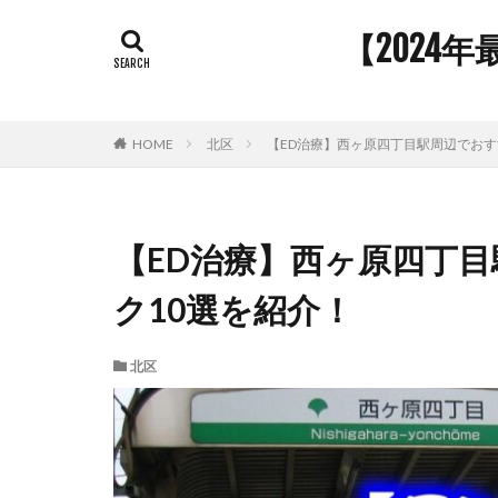
【2024
HOME
北区
【ED治療】西ヶ原四丁目駅周辺でおす
【ED治療】西ヶ原四丁
ク10選を紹介！
北区