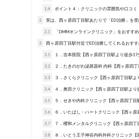
1.4
ポイント４：クリニックの雰囲気や口コミ
2
実は、西ヶ原四丁目駅あたりで「ED治療」を
2.1
「DMMオンラインクリニック」をおすす
3
西ヶ原四丁目駅付近でED治療してくれるおすす
3.1
１．吉本医院【西ヶ原四丁目駅より徒歩17
3.2
２．たきのがわ泌尿器科 内科【西ヶ原四丁
3.3
３．さくらクリニック【西ヶ原四丁目駅より
3.4
４．奥田クリニック【西ヶ原四丁目駅より徒
3.5
５．せきや内科クリニック【西ヶ原四丁目駅
3.6
６．いたばし・ハートクリニック【西ヶ原四
3.7
７．櫻和メンタルクリニック【西ヶ原四丁目
3.8
８．いとう王子神谷内科外科クリニック【西