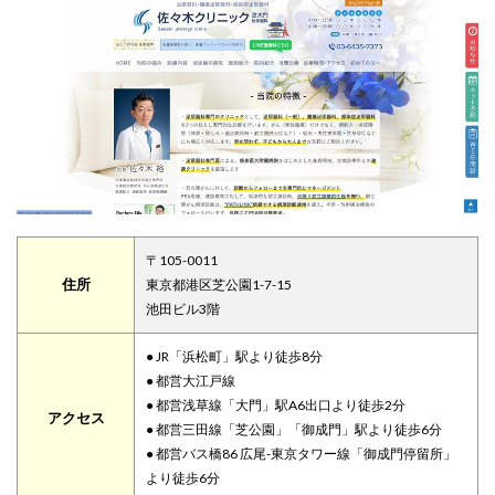
〒105-0011
住所
東京都港区芝公園1-7-15
池田ビル3階
● JR「浜松町」駅より徒歩8分
● 都営大江戸線
● 都営浅草線「大門」駅A6出口より徒歩2分
アクセス
● 都営三田線「芝公園」「御成門」駅より徒歩6分
● 都営バス橋86 広尾-東京タワー線「御成門停留所」
より徒歩6分