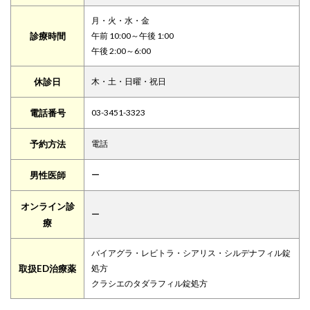
月・火・水・金
診療時間
午前 10:00～午後 1:00
午後 2:00～6:00
休診日
木・土・日曜・祝日
電話番号
03-3451-3323
予約方法
電話
男性医師
ー
オンライン診
ー
療
バイアグラ・レビトラ・シアリス・シルデナフィル錠
取扱ED治療薬
処方
クラシエのタダラフィル錠処方