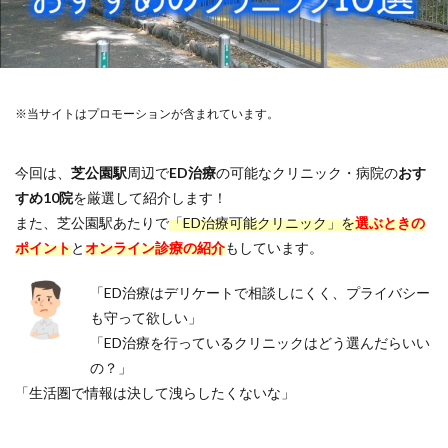
※当サイトはプロモーションが含まれています。
今回は、
芝公園駅
周辺で
ED治療
の可能なクリニック・病院の
おす
すめ10院
を厳選して紹介します！
また、芝公園駅あたりで
「ED治療可能クリニック」を
選ぶときの
ポイント
と
オンライン診療の紹介
もしています。
「ED治療はデリケートで相談しにくく、プライバシー
も守って欲しい」
「ED治療を行っているクリニックはどう選んだらいい
の？」
「生活圏で情報は決して洩らしたくないな」