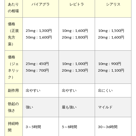
あたり
バイアグラ
レビトラ
シアリス
の相場
価格
（正規
25mg：1,300円
10mg：1,600円
10mg：1,500円
先方
50mg：1,600円
20mg：1,800円
20mg：1,600円
薬）
価格
（ジェ
25mg：450円
10mg：1,000円
10mg：900円
ネリッ
50mg：700円
20mg：1,300円
20mg：1,100円
ク）
副作用
出やすい
出やすい
出にくい
勃起の
強い
最も強い
マイルド
強さ
持続時
3～5時間
5～8時間
30～36時間
間