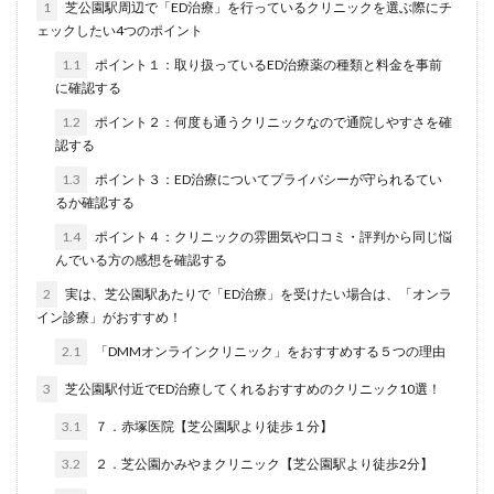
1
芝公園駅周辺で「ED治療」を行っているクリニックを選ぶ際にチ
ェックしたい4つのポイント
1.1
ポイント１：取り扱っているED治療薬の種類と料金を事前
に確認する
1.2
ポイント２：何度も通うクリニックなので通院しやすさを確
認する
1.3
ポイント３：ED治療についてプライバシーが守られるてい
るか確認する
1.4
ポイント４：クリニックの雰囲気や口コミ・評判から同じ悩
んでいる方の感想を確認する
2
実は、芝公園駅あたりで「ED治療」を受けたい場合は、「オンラ
イン診療」がおすすめ！
2.1
「DMMオンラインクリニック」をおすすめする５つの理由
3
芝公園駅付近でED治療してくれるおすすめのクリニック10選！
3.1
７．赤塚医院【芝公園駅より徒歩１分】
3.2
２．芝公園かみやまクリニック【芝公園駅より徒歩2分】