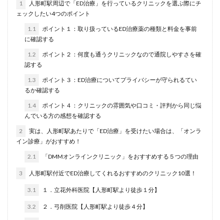
1
人形町駅周辺で「ED治療」を行っているクリニックを選ぶ際にチ
ェックしたい4つのポイント
1.1
ポイント１：取り扱っているED治療薬の種類と料金を事前
に確認する
1.2
ポイント２：何度も通うクリニックなので通院しやすさを確
認する
1.3
ポイント３：ED治療についてプライバシーが守られるてい
るか確認する
1.4
ポイント４：クリニックの雰囲気や口コミ・評判から同じ悩
んでいる方の感想を確認する
2
実は、人形町駅あたりで「ED治療」を受けたい場合は、「オンラ
イン診療」がおすすめ！
2.1
「DMMオンラインクリニック」をおすすめする５つの理由
3
人形町駅付近でED治療してくれるおすすめのクリニック10選！
3.1
１．立花外科医院【人形町駅より徒歩１分】
3.2
２．弓削医院【人形町駅より徒歩４分】