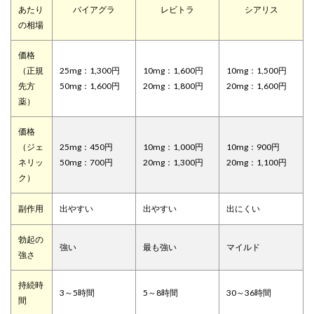
あたり
バイアグラ
レビトラ
シアリス
の相場
価格
（正規
25mg：1,300円
10mg：1,600円
10mg：1,500円
先方
50mg：1,600円
20mg：1,800円
20mg：1,600円
薬）
価格
（ジェ
25mg：450円
10mg：1,000円
10mg：900円
ネリッ
50mg：700円
20mg：1,300円
20mg：1,100円
ク）
副作用
出やすい
出やすい
出にくい
勃起の
強い
最も強い
マイルド
強さ
持続時
3～5時間
5～8時間
30～36時間
間