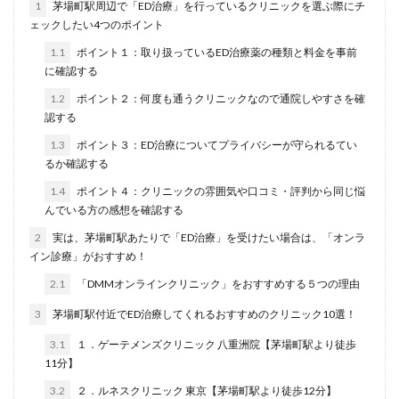
1
茅場町駅周辺で「ED治療」を行っているクリニックを選ぶ際にチ
ェックしたい4つのポイント
1.1
ポイント１：取り扱っているED治療薬の種類と料金を事前
に確認する
1.2
ポイント２：何度も通うクリニックなので通院しやすさを確
認する
1.3
ポイント３：ED治療についてプライバシーが守られるてい
るか確認する
1.4
ポイント４：クリニックの雰囲気や口コミ・評判から同じ悩
んでいる方の感想を確認する
2
実は、茅場町駅あたりで「ED治療」を受けたい場合は、「オンラ
イン診療」がおすすめ！
2.1
「DMMオンラインクリニック」をおすすめする５つの理由
3
茅場町駅付近でED治療してくれるおすすめのクリニック10選！
3.1
１．ゲーテメンズクリニック 八重洲院【茅場町駅より徒歩
11分】
3.2
２．ルネスクリニック 東京【茅場町駅より徒歩12分】