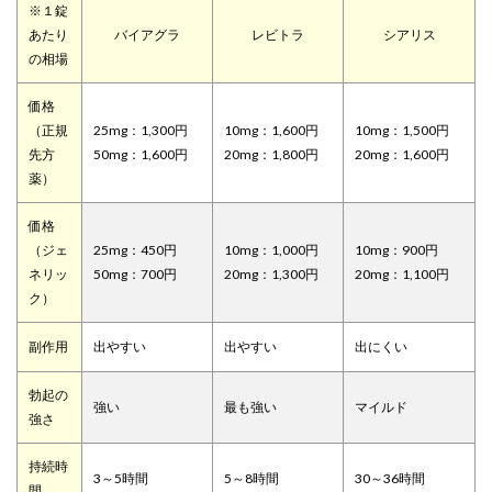
※１錠
あたり
バイアグラ
レビトラ
シアリス
の相場
価格
（正規
25mg：1,300円
10mg：1,600円
10mg：1,500円
先方
50mg：1,600円
20mg：1,800円
20mg：1,600円
薬）
価格
（ジェ
25mg：450円
10mg：1,000円
10mg：900円
ネリッ
50mg：700円
20mg：1,300円
20mg：1,100円
ク）
副作用
出やすい
出やすい
出にくい
勃起の
強い
最も強い
マイルド
強さ
持続時
3～5時間
5～8時間
30～36時間
間