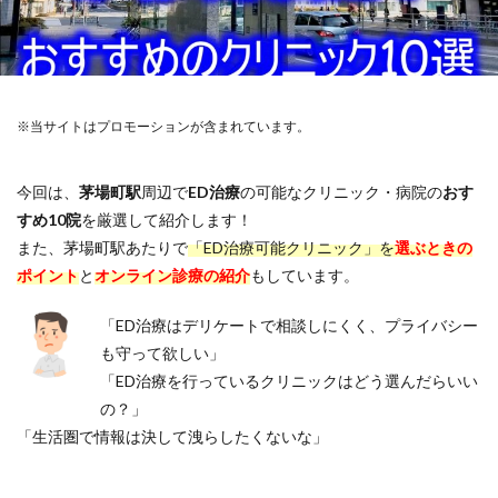
※当サイトはプロモーションが含まれています。
今回は、
茅場町駅
周辺で
ED治療
の可能なクリニック・病院の
おす
すめ10院
を厳選して紹介します！
また、茅場町駅あたりで
「ED治療可能クリニック」を
選ぶときの
ポイント
と
オンライン診療の紹介
もしています。
「ED治療はデリケートで相談しにくく、プライバシー
も守って欲しい」
「ED治療を行っているクリニックはどう選んだらいい
の？」
「生活圏で情報は決して洩らしたくないな」