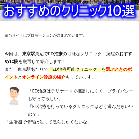
※当サイトはプロモーションが含まれています。
今回は、
東京駅
周辺で
ED治療
の可能なクリニック・病院の
おすす
め10院
を厳選して紹介します！
また、東京駅あたりで
「ED治療可能クリニック」を
選ぶときのポ
イント
と
オンライン診療の紹介
もしています。
「ED治療はデリケートで相談しにくく、プライバシー
も守って欲しい」
「ED治療を行っているクリニックはどう選んだらいい
の？」
「生活圏で情報は決して洩らしたくないな」