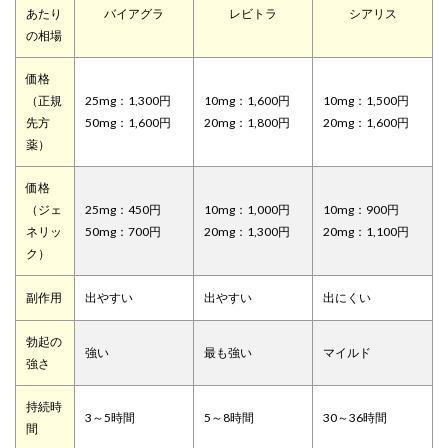
あたり
バイアグラ
レビトラ
シアリス
の相場
価格
（正規
25mg：1,300円
10mg：1,600円
10mg：1,500円
先方
50mg：1,600円
20mg：1,800円
20mg：1,600円
薬）
価格
（ジェ
25mg：450円
10mg：1,000円
10mg：900円
ネリッ
50mg：700円
20mg：1,300円
20mg：1,100円
ク）
副作用
出やすい
出やすい
出にくい
勃起の
強い
最も強い
マイルド
強さ
持続時
3～5時間
5～8時間
30～36時間
間