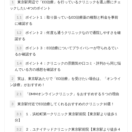
1
東京駅周辺で「ED治療」を行っているクリニックを選ぶ際にチェ
ックしたい4つのポイント
1.1
ポイント１：取り扱っているED治療薬の種類と料金を事前
に確認する
1.2
ポイント２：何度も通うクリニックなので通院しやすさを確
認する
1.3
ポイント３：ED治療についてプライバシーが守られるてい
るか確認する
1.4
ポイント４：クリニックの雰囲気や口コミ・評判から同じ悩
んでいる方の感想を確認する
2
実は、東京駅あたりで「ED治療」を受けたい場合は、「オンライ
ン診療」がおすすめ！
2.1
「DMMオンラインクリニック」をおすすめする５つの理由
3
東京駅付近でED治療してくれるおすすめのクリニック10選！
3.1
１．浜松町第一クリニック 東京駅前院【東京駅より徒歩１
分】
3.2
２．ユナイテッドクリニック東京駅前院【東京駅より徒歩４