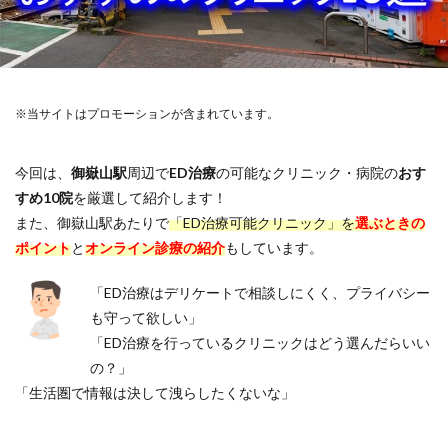
※当サイトはプロモーションが含まれています。
今回は、
御嶽山駅
周辺で
ED治療
の可能なクリニック・病院の
おす
すめ10院
を厳選して紹介します！
また、御嶽山駅あたりで
「ED治療可能クリニック」を
選ぶときの
ポイント
と
オンライン診療の紹介
もしています。
「ED治療はデリケートで相談しにくく、プライバシー
も守って欲しい」
「ED治療を行っているクリニックはどう選んだらいい
の？」
「生活圏で情報は決して洩らしたくないな」