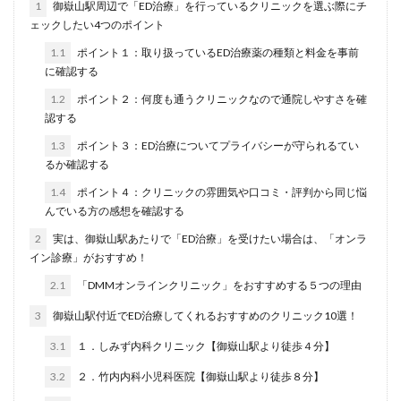
1
御嶽山駅周辺で「ED治療」を行っているクリニックを選ぶ際にチ
ェックしたい4つのポイント
1.1
ポイント１：取り扱っているED治療薬の種類と料金を事前
に確認する
1.2
ポイント２：何度も通うクリニックなので通院しやすさを確
認する
1.3
ポイント３：ED治療についてプライバシーが守られるてい
るか確認する
1.4
ポイント４：クリニックの雰囲気や口コミ・評判から同じ悩
んでいる方の感想を確認する
2
実は、御嶽山駅あたりで「ED治療」を受けたい場合は、「オンラ
イン診療」がおすすめ！
2.1
「DMMオンラインクリニック」をおすすめする５つの理由
3
御嶽山駅付近でED治療してくれるおすすめのクリニック10選！
3.1
１．しみず内科クリニック【御嶽山駅より徒歩４分】
3.2
２．竹内内科小児科医院【御嶽山駅より徒歩８分】