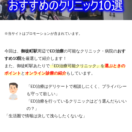
※当サイトはプロモーションが含まれています。
今回は、
御徒町駅
周辺で
ED治療
の可能なクリニック・病院の
おす
すめ10院
を厳選して紹介します！
また、御徒町駅あたりで
「ED治療可能クリニック」を
選ぶときの
ポイント
と
オンライン診療の紹介
もしています。
「ED治療はデリケートで相談しにくく、プライバシー
も守って欲しい」
「ED治療を行っているクリニックはどう選んだらいい
の？」
「生活圏で情報は決して洩らしたくないな」