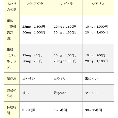
あたり
バイアグラ
レビトラ
シアリス
の相場
価格
（正規
25mg：1,300円
10mg：1,600円
10mg：1,500円
先方
50mg：1,600円
20mg：1,800円
20mg：1,600円
薬）
価格
（ジェ
25mg：450円
10mg：1,000円
10mg：900円
ネリッ
50mg：700円
20mg：1,300円
20mg：1,100円
ク）
副作用
出やすい
出やすい
出にくい
勃起の
強い
最も強い
マイルド
強さ
持続時
3～5時間
5～8時間
30～36時間
間