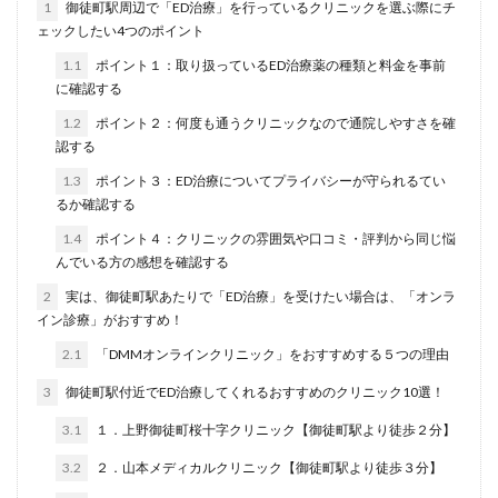
1
御徒町駅周辺で「ED治療」を行っているクリニックを選ぶ際にチ
ェックしたい4つのポイント
1.1
ポイント１：取り扱っているED治療薬の種類と料金を事前
に確認する
1.2
ポイント２：何度も通うクリニックなので通院しやすさを確
認する
1.3
ポイント３：ED治療についてプライバシーが守られるてい
るか確認する
1.4
ポイント４：クリニックの雰囲気や口コミ・評判から同じ悩
んでいる方の感想を確認する
2
実は、御徒町駅あたりで「ED治療」を受けたい場合は、「オンラ
イン診療」がおすすめ！
2.1
「DMMオンラインクリニック」をおすすめする５つの理由
3
御徒町駅付近でED治療してくれるおすすめのクリニック10選！
3.1
１．上野御徒町桜十字クリニック【御徒町駅より徒歩２分】
3.2
２．山本メディカルクリニック【御徒町駅より徒歩３分】