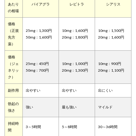
あたり
バイアグラ
レビトラ
シアリス
の相場
価格
（正規
25mg：1,300円
10mg：1,600円
10mg：1,500円
先方
50mg：1,600円
20mg：1,800円
20mg：1,600円
薬）
価格
（ジェ
25mg：450円
10mg：1,000円
10mg：900円
ネリッ
50mg：700円
20mg：1,300円
20mg：1,100円
ク）
副作用
出やすい
出やすい
出にくい
勃起の
強い
最も強い
マイルド
強さ
持続時
3～5時間
5～8時間
30～36時間
間