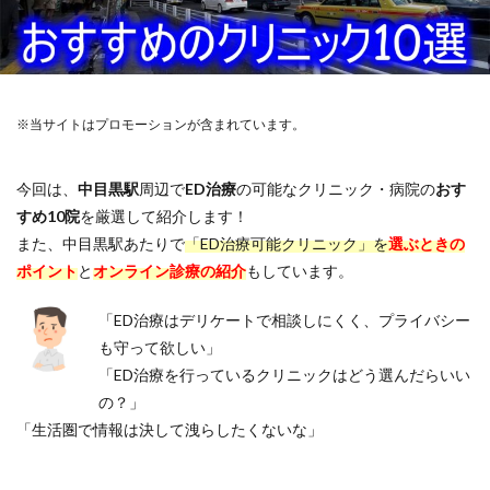
※当サイトはプロモーションが含まれています。
今回は、
中目黒駅
周辺で
ED治療
の可能なクリニック・病院の
おす
すめ10院
を厳選して紹介します！
また、中目黒駅あたりで
「ED治療可能クリニック」を
選ぶときの
ポイント
と
オンライン診療の紹介
もしています。
「ED治療はデリケートで相談しにくく、プライバシー
も守って欲しい」
「ED治療を行っているクリニックはどう選んだらいい
の？」
「生活圏で情報は決して洩らしたくないな」