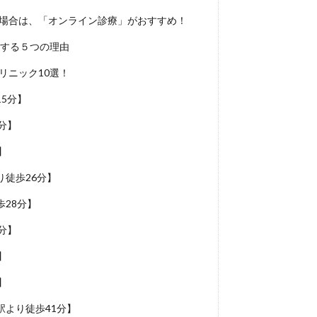
い場合は、「オンライン診療」がおすすめ！
めする５つの理由
リニック10選！
5分】
分】
】
徒歩26分】
28分】
分】
】
】
より徒歩41分】