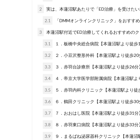
2
実は、本蓮沼駅あたりで「ED治療」を受けた
2.1
「DMMオンラインクリニック」をおすす
3
本蓮沼駅付近でED治療してくれるおすすめのク
3.1
１．板橋中央総合病院【本蓮沼駅より徒歩1
3.2
２．小豆沢整形外科【本蓮沼駅より徒歩20
3.3
３．赤羽台診療所【本蓮沼駅より徒歩26分
3.4
４．帝京大学医学部附属病院【本蓮沼駅より
3.5
５．赤羽内科クリニック【本蓮沼駅より徒歩
3.6
６．鶴田クリニック【本蓮沼駅より徒歩30
3.7
７．おおはし医院【本蓮沼駅より徒歩31分
3.8
８．赤羽東口病院【本蓮沼駅より徒歩33分
3.9
９．まるばね泌尿器科クリニック【本蓮沼駅