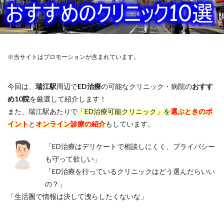
※当サイトはプロモーションが含まれています。
今回は、
瑞江駅
周辺で
ED治療
の可能なクリニック・病院の
おすす
め10院
を厳選して紹介します！
また、瑞江駅あたりで
「ED治療可能クリニック」を
選ぶときのポ
イント
と
オンライン診療の紹介
もしています。
「ED治療はデリケートで相談しにくく、プライバシー
も守って欲しい」
「ED治療を行っているクリニックはどう選んだらいい
の？」
「生活圏で情報は決して洩らしたくないな」