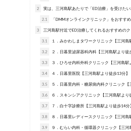
2
実は、三河島駅あたりで「ED治療」を受けた
2.1
「DMMオンラインクリニック」をおすす
3
三河島駅付近でED治療してくれるおすすめのク
3.1
１．みかわしまタワークリニック【三河島
3.2
２．日暮里泌尿器科内科【三河島駅より徒歩
3.3
３．ひろせ内科外科クリニック【三河島駅よ
3.4
４．日暮里医院【三河島駅より徒歩13分】
3.5
５．日暮里内科・糖尿病内科クリニック【三
3.6
６．スキンシアクリニック【三河島駅より徒
3.7
７．白十字診療所【三河島駅より徒歩14分
3.8
８．日暮里レディースクリニック【三河島駅
3.9
９．むらい内科・循環器クリニック【三河島