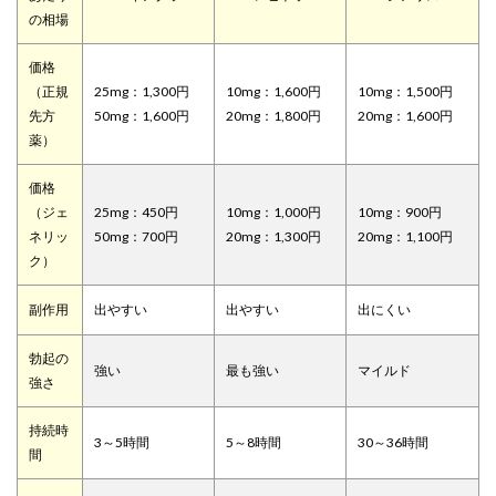
の相場
価格
（正規
25mg：1,300円
10mg：1,600円
10mg：1,500円
先方
50mg：1,600円
20mg：1,800円
20mg：1,600円
薬）
価格
（ジェ
25mg：450円
10mg：1,000円
10mg：900円
ネリッ
50mg：700円
20mg：1,300円
20mg：1,100円
ク）
副作用
出やすい
出やすい
出にくい
勃起の
強い
最も強い
マイルド
強さ
持続時
3～5時間
5～8時間
30～36時間
間