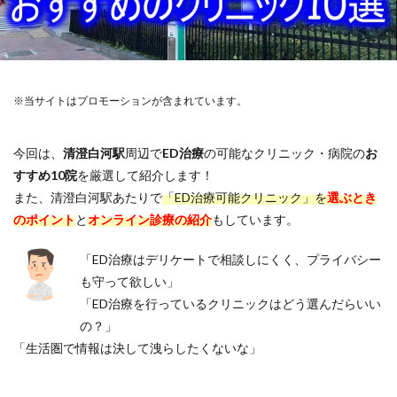
※当サイトはプロモーションが含まれています。
今回は、
清澄白河駅
周辺で
ED治療
の可能なクリニック・病院の
お
すすめ10院
を厳選して紹介します！
また、清澄白河駅あたりで
「ED治療可能クリニック」を
選ぶとき
のポイント
と
オンライン診療の紹介
もしています。
「ED治療はデリケートで相談しにくく、プライバシー
も守って欲しい」
「ED治療を行っているクリニックはどう選んだらいい
の？」
「生活圏で情報は決して洩らしたくないな」