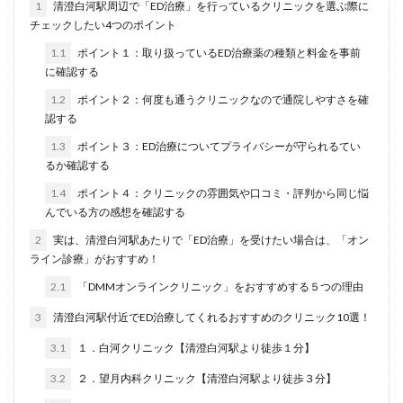
1
清澄白河駅周辺で「ED治療」を行っているクリニックを選ぶ際に
チェックしたい4つのポイント
1.1
ポイント１：取り扱っているED治療薬の種類と料金を事前
に確認する
1.2
ポイント２：何度も通うクリニックなので通院しやすさを確
認する
1.3
ポイント３：ED治療についてプライバシーが守られるてい
るか確認する
1.4
ポイント４：クリニックの雰囲気や口コミ・評判から同じ悩
んでいる方の感想を確認する
2
実は、清澄白河駅あたりで「ED治療」を受けたい場合は、「オン
ライン診療」がおすすめ！
2.1
「DMMオンラインクリニック」をおすすめする５つの理由
3
清澄白河駅付近でED治療してくれるおすすめのクリニック10選！
3.1
１．白河クリニック【清澄白河駅より徒歩１分】
3.2
２．望月内科クリニック【清澄白河駅より徒歩３分】