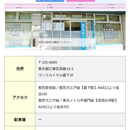
〒135-0005
住所
東京都江東区高橋13-2
ヴィラロイヤル森下1F
都営新宿線／都営大江戸線【森下駅】A6出口より徒
歩2分
アクセス
都営大江戸線／東京メトロ半蔵門線【清澄白河駅】
A2出口より徒歩3分
駐車場
ー