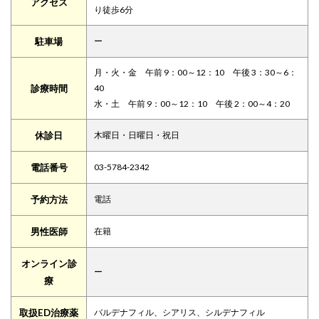
アクセス
り徒歩6分
駐車場
ー
月・火・金 午前 9：00～12：10 午後 3：30～6：
診療時間
40
水・土 午前 9：00～12：10 午後 2：00～4：20
休診日
木曜日・日曜日・祝日
電話番号
03-5784-2342
予約方法
電話
男性医師
在籍
オンライン診
ー
療
取扱ED治療薬
バルデナフィル、シアリス、シルデナフィル