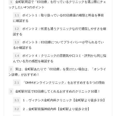
1
金町駅周辺で「ED治療」を行っているクリニックを選ぶ際にチェ
ックしたい4つのポイント
1.1
ポイント１：取り扱っているED治療薬の種類と料金を事前
に確認する
1.2
ポイント２：何度も通うクリニックなので通院しやすさを確
認する
1.3
ポイント３：ED治療についてプライバシーが守られるてい
るか確認する
1.4
ポイント４：クリニックの雰囲気や口コミ・評判から同じ悩
んでいる方の感想を確認する
2
実は、金町駅あたりで「ED治療」を受けたい場合は、「オンライ
ン診療」がおすすめ！
2.1
「DMMオンラインクリニック」をおすすめする５つの理由
3
金町駅付近でED治療してくれるおすすめのクリニック10選！
3.1
１．ヴィナシス金町内科クリニック【金町駅より徒歩２分】
3.2
２．金町駅前脳神経内科【金町駅より徒歩２分】