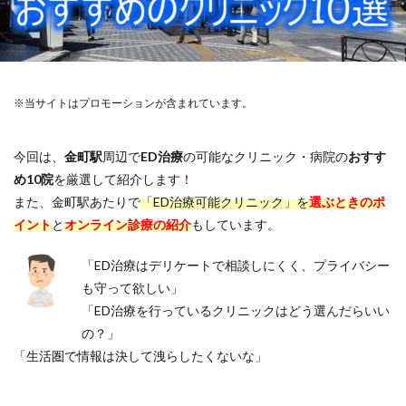
※当サイトはプロモーションが含まれています。
今回は、
金町駅
周辺で
ED治療
の可能なクリニック・病院の
おすす
め10院
を厳選して紹介します！
また、金町駅あたりで
「ED治療可能クリニック」を
選ぶときのポ
イント
と
オンライン診療の紹介
もしています。
「ED治療はデリケートで相談しにくく、プライバシー
も守って欲しい」
「ED治療を行っているクリニックはどう選んだらいい
の？」
「生活圏で情報は決して洩らしたくないな」