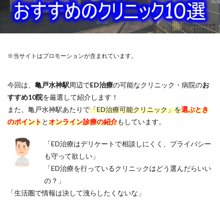
※当サイトはプロモーションが含まれています。
今回は、
亀戸水神駅
周辺で
ED治療
の可能なクリニック・病院の
お
すすめ10院
を厳選して紹介します！
また、亀戸水神駅あたりで
「ED治療可能クリニック」を
選ぶとき
のポイント
と
オンライン診療の紹介
もしています。
「ED治療はデリケートで相談しにくく、プライバシー
も守って欲しい」
「ED治療を行っているクリニックはどう選んだらいい
の？」
「生活圏で情報は決して洩らしたくないな」