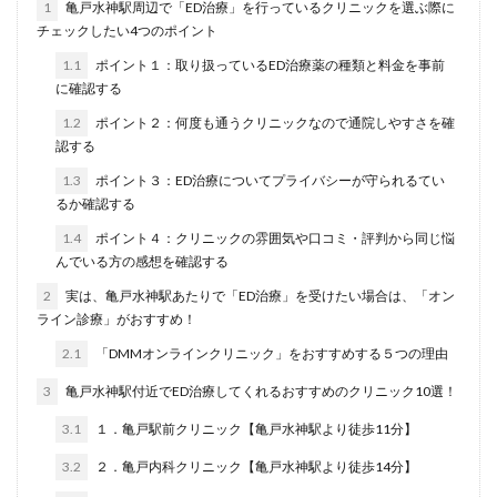
1
亀戸水神駅周辺で「ED治療」を行っているクリニックを選ぶ際に
チェックしたい4つのポイント
1.1
ポイント１：取り扱っているED治療薬の種類と料金を事前
に確認する
1.2
ポイント２：何度も通うクリニックなので通院しやすさを確
認する
1.3
ポイント３：ED治療についてプライバシーが守られるてい
るか確認する
1.4
ポイント４：クリニックの雰囲気や口コミ・評判から同じ悩
んでいる方の感想を確認する
2
実は、亀戸水神駅あたりで「ED治療」を受けたい場合は、「オン
ライン診療」がおすすめ！
2.1
「DMMオンラインクリニック」をおすすめする５つの理由
3
亀戸水神駅付近でED治療してくれるおすすめのクリニック10選！
3.1
１．亀戸駅前クリニック【亀戸水神駅より徒歩11分】
3.2
２．亀戸内科クリニック【亀戸水神駅より徒歩14分】