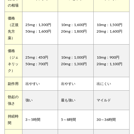
の相場
価格
（正規
25mg：1,300円
10mg：1,600円
10mg：1,500円
先方
50mg：1,600円
20mg：1,800円
20mg：1,600円
薬）
価格
（ジェ
25mg：450円
10mg：1,000円
10mg：900円
ネリッ
50mg：700円
20mg：1,300円
20mg：1,100円
ク）
副作用
出やすい
出やすい
出にくい
勃起の
強い
最も強い
マイルド
強さ
持続時
3～5時間
5～8時間
30～36時間
間