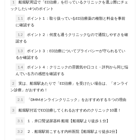
1
船堀駅周辺で「ED治療」を行っているクリニックを選ぶ際にチェ
ックしたい4つのポイント
1.1
ポイント１：取り扱っているED治療薬の種類と料金を事前
に確認する
1.2
ポイント２：何度も通うクリニックなので通院しやすさを確
認する
1.3
ポイント３：ED治療についてプライバシーが守られるてい
るか確認する
1.4
ポイント４：クリニックの雰囲気や口コミ・評判から同じ悩
んでいる方の感想を確認する
2
実は、船堀駅あたりで「ED治療」を受けたい場合は、「オンライ
ン診療」がおすすめ！
2.1
「DMMオンラインクリニック」をおすすめする５つの理由
3
船堀駅付近でED治療してくれるおすすめのクリニック10選！
3.1
１．井口腎泌尿器科 船堀【船堀駅より徒歩１分】
3.2
２．船堀駅前こすもす内科医院【船堀駅より徒歩2分】