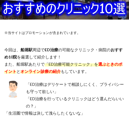
※当サイトはプロモーションが含まれています。
今回は、
船堀駅
周辺で
ED治療
の可能なクリニック・病院の
おすす
め10院
を厳選して紹介します！
また、船堀駅あたりで
「ED治療可能クリニック」を
選ぶときのポ
イント
と
オンライン診療の紹介
もしています。
「ED治療はデリケートで相談しにくく、プライバシー
も守って欲しい」
「ED治療を行っているクリニックはどう選んだらいい
の？」
「生活圏で情報は決して洩らしたくないな」