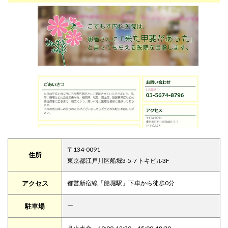
〒134-0091
住所
東京都江戸川区船堀3-5-7 トキビル3F
アクセス
都営新宿線「船堀駅」下車から徒歩0分
駐車場
ー