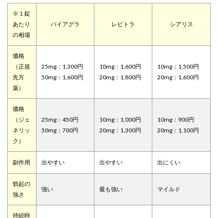
※１錠
あたり
バイアグラ
レビトラ
シアリス
の相場
価格
（正規
25mg：1,300円
10mg：1,600円
10mg：1,500円
先方
50mg：1,600円
20mg：1,800円
20mg：1,600円
薬）
価格
（ジェ
25mg：450円
10mg：1,000円
10mg：900円
ネリッ
50mg：700円
20mg：1,300円
20mg：1,100円
ク）
副作用
出やすい
出やすい
出にくい
勃起の
強い
最も強い
マイルド
強さ
持続時