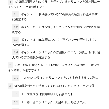
1
淡路町駅周辺で「ED治療」を行っているクリニックを選ぶ際にチ
ェックしたい4つのポイント
1.1
ポイント１：取り扱っているED治療薬の種類と料金を事前
に確認する
1.2
ポイント２：何度も通うクリニックなので通院しやすさを確
認する
1.3
ポイント３：ED治療についてプライバシーが守られるてい
るか確認する
1.4
ポイント４：クリニックの雰囲気や口コミ・評判から同じ悩
んでいる方の感想を確認する
2
実は、淡路町駅あたりで「ED治療」を受けたい場合は、「オンラ
イン診療」がおすすめ！
2.1
「DMMオンラインクリニック」をおすすめする５つの理由
3
淡路町駅付近でED治療してくれるおすすめのクリニック10選！
3.1
１．大塩医院【淡路町駅より徒歩３分】
3.2
２．神田西口クリニック【淡路町駅より徒歩７分】