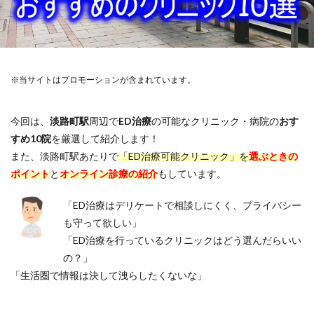
※当サイトはプロモーションが含まれています。
今回は、
淡路町駅
周辺で
ED治療
の可能なクリニック・病院の
おす
すめ10院
を厳選して紹介します！
また、淡路町駅あたりで
「ED治療可能クリニック」を
選ぶときの
ポイント
と
オンライン診療の紹介
もしています。
「ED治療はデリケートで相談しにくく、プライバシー
も守って欲しい」
「ED治療を行っているクリニックはどう選んだらいい
の？」
「生活圏で情報は決して洩らしたくないな」