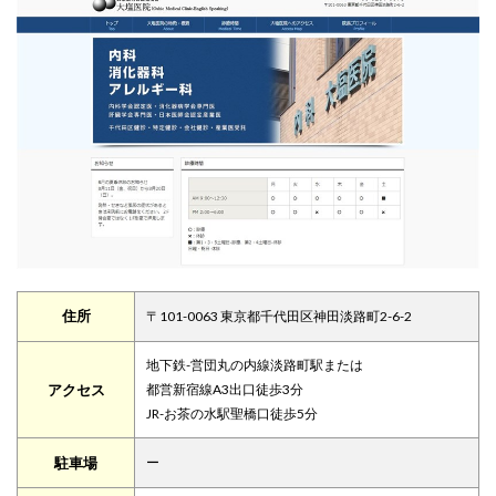
住所
〒101-0063 東京都千代田区神田淡路町2-6-2
地下鉄-営団丸の内線淡路町駅または
アクセス
都営新宿線A3出口徒歩3分
JR-お茶の水駅聖橋口徒歩5分
駐車場
ー