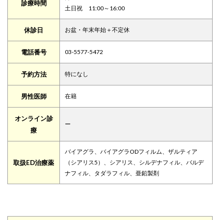
診療時間
土日祝 11:00～16:00
休診日
お盆・年末年始＋不定休
電話番号
03-5577-5472
予約方法
特になし
男性医師
在籍
オンライン診
ー
療
バイアグラ、バイアグラODフィルム、ザルティア
取扱ED治療薬
（シアリス5）、シアリス、シルデナフィル、バルデ
ナフィル、タダラフィル、亜鉛製剤